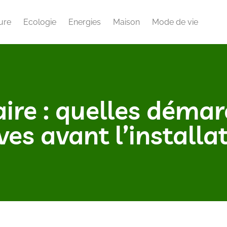
ure
Ecologie
Energies
Maison
Mode de vie
aire : quelles déma
es avant l’installa