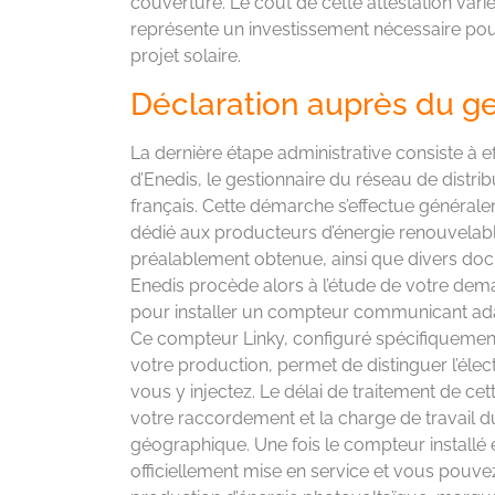
couverture. Le coût de cette attestation varie
représente un investissement nécessaire pou
projet solaire.
Déclaration auprès du ge
La dernière étape administrative consiste 
d’Enedis, le gestionnaire du réseau de distribu
français. Cette démarche s’effectue généralem
dédié aux producteurs d’énergie renouvelable
préalablement obtenue, ainsi que divers doc
Enedis procède alors à l’étude de votre deman
pour installer un compteur communicant ad
Ce compteur Linky, configuré spécifiquemen
votre production, permet de distinguer l’élec
vous y injectez. Le délai de traitement de c
votre raccordement et la charge de travail d
géographique. Une fois le compteur installé et
officiellement mise en service et vous pouv